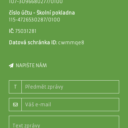
107-3096680277/0100
číslo účtu - Školní pokladna
115-4726530287/0100
IČ:
75031281
Datová schránka ID:
cwmmqe8
NAPIŠTE NÁM
T