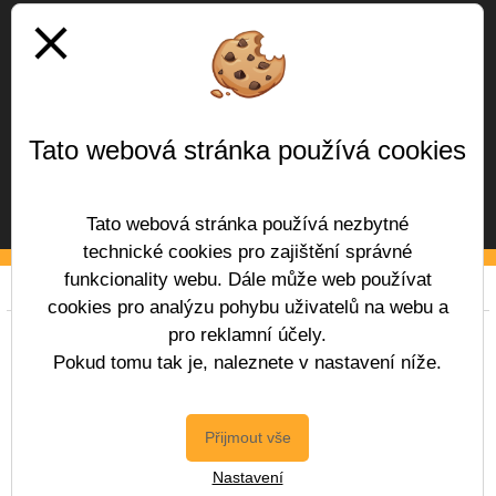
close
Tato webová stránka používá cookies
Tato webová stránka používá nezbytné
technické cookies pro zajištění správné
funkcionality webu. Dále může web používat
Prohlášení o přístupnosti
Mapa webu
Cookies
cookies pro analýzu pohybu uživatelů na webu a
pro reklamní účely.
Copyright © 2017 - 2026 Základní škola
Vítězslava Hálka Odolena Voda &
Pokud tomu tak je, naleznete v nastavení níže.
Vitalex Group
- Tvorba školních webů
Postaveno ve službě
VlastníŠkolníWeb.cz
Přijmout vše
| Na redakčním
Nastavení
systému
Vitalex CMS