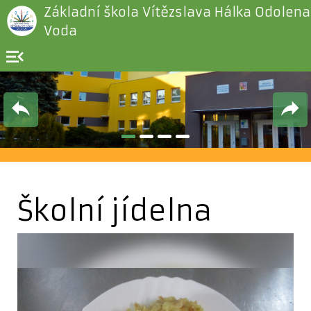
Základní škola Vítězslava Hálka Odolena
Voda
menu_open
Školní jídelna