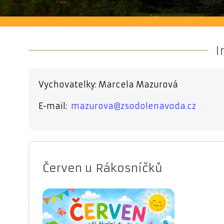
I
Vychovatelky:
Marcela Mazurová
E-mail:
mazurova@zsodolenavoda.cz
Červen u Rákosníčků