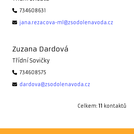
734608631
jana.rezacova-ml@zsodolenavoda.cz
Zuzana Dardová
Třídní Sovičky
734608575
dardova@zsodolenavoda.cz
Celkem:
11
kontaktů