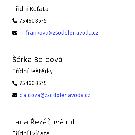
Třídní Koťata
734608575
m.frankova@zsodolenavoda.cz
Šárka Baldová
Třídní Ještěrky
734608575
baldova@zsodolenavoda.cz
Jana Řezáčová ml.
Třídní Lvíčata