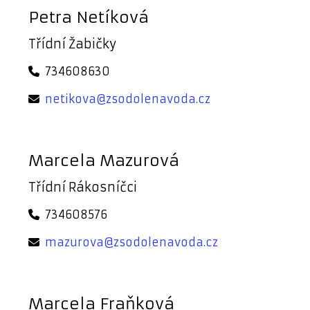
Petra Netíková
Třídní Žabičky
734608630
netikova@zsodolenavoda.cz
Marcela Mazurová
Třídní Rákosníčci
734608576
mazurova@zsodolenavoda.cz
Marcela Fraňková