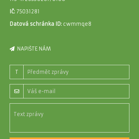
IČ:
75031281
Datová schránka ID:
cwmmqe8
NAPIŠTE NÁM
T