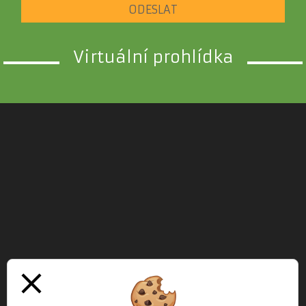
ODESLAT
Virtuální prohlídka
close