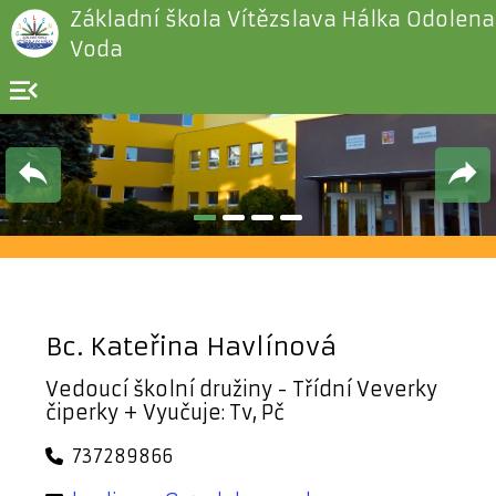
Základní škola Vítězslava Hálka Odolena
Voda
menu_open
Bc. Kateřina Havlínová
Vedoucí školní družiny - Třídní Veverky
čiperky + Vyučuje: Tv, Pč
737289866