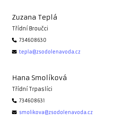
Zuzana Teplá
Třídní Broučci
734608630
tepla@zsodolenavoda.cz
Hana Smolíková
Třídní Trpaslíci
734608631
smolikova@zsodolenavoda.cz