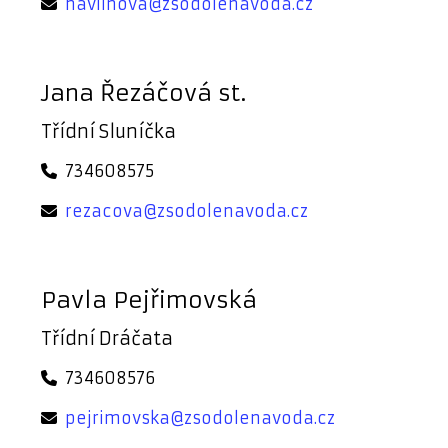
havlinova@zsodolenavoda.cz
Jana Řezáčová st.
Třídní Sluníčka
734608575
rezacova@zsodolenavoda.cz
Pavla Pejřimovská
Třídní Dráčata
734608576
pejrimovska@zsodolenavoda.cz