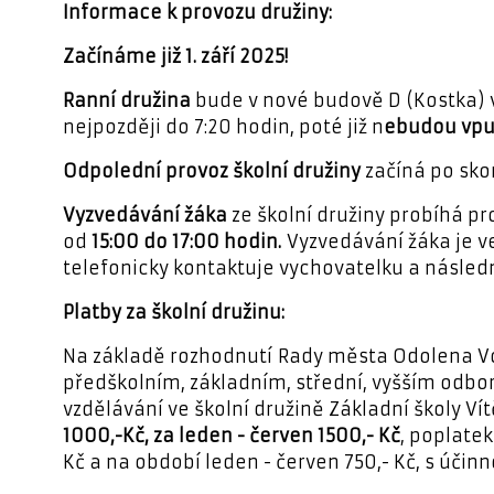
Informace k provozu družiny:
Začínáme již 1. září 2025!
Ranní družina
bude v nové budově D (Kostka) v 
nejpozději do 7:20 hodin, poté již n
ebudou vpuš
Odpolední provoz školní družiny
začíná po sko
Vyzvedávání žáka
ze školní družiny probíhá p
od
15:00 do 17:00 hodin.
Vyzvedávání žáka je v
telefonicky kontaktuje vychovatelku a násled
Platby za školní družinu:
Na základě rozhodnutí
Rady města Odolena Voda
předškolním, základním, střední, vyšším odbo
vzdělávání ve školní družině Základní školy V
1000,-Kč, za leden - červen 1500,- Kč
, poplate
Kč a na období leden - červen 750,- Kč, s účinnos