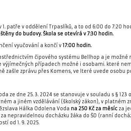
1. patře v oddělení Trpaslíků, a to od 6:00 do 7:20 hod
těny do budovy. Škola se otevírá v 7:30 hodin.
nčení vyučování a končí v
17:00 hodin.
rostřednictvím čipového systému Bellhop a je možné 
e výjímečných případech možné i osobami. které nema
ně zašle zprávu přes Komens, ve lteré uvede osobu p
 ze dne 25. 3. 2024 se stanovuje v souladu s § 123 o
rném a jiném vzdělávání (školský zákon), v platném z
ítězslava Hálka Odolena Voda
na 250 Kč za měsíc
za je
k za nepravidelnou docházku žáka do ŠD (ranní docházk
tí od 1. 9. 2025.