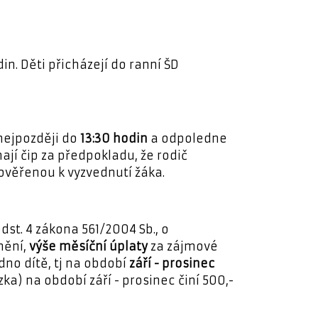
in. Děti přicházejí do ranní ŠD
nejpozději do
13:30 hodin
a odpoledne
jí čip za předpokladu, že rodič
ověřenou k vyzvednutí žáka.
dst. 4 zákona 561/2004 Sb., o
nění,
výše měsíční úplaty
za zájmové
dno dítě, tj na období
září - prosinec
a) na období září - prosinec činí 500,-