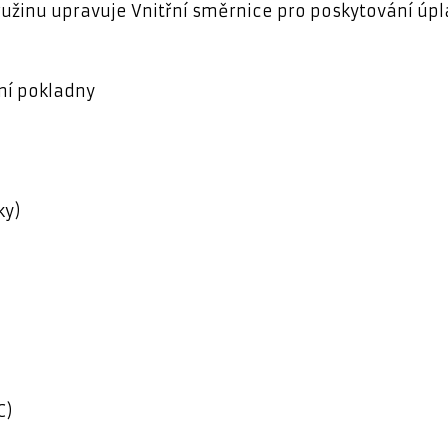
ružinu upravuje Vnitřní směrnice pro poskytování úpl
lní pokladny
ky)
C)