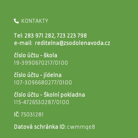
KONTAKTY
Tel: 283 971 282, 723 223 798
e-mail:
reditelna@zsodolenavoda.cz
číslo účtu - škola
19-3990670217/0100
číslo účtu - jídelna
107-3096680277/0100
číslo účtu - Školní pokladna
115-4726530287/0100
IČ:
75031281
Datová schránka ID:
cwmmqe8