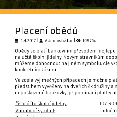
Placení obědů
4.4.2017
Administrátor
10975x
Obědy se platí bankovním převodem, nejlépe t
na účtě školní jídelny. Novým strávníkům dopor
můžeme dohodnout na jiném symbolu. Ale vždy j
konkrétním žákem.
Ve zcela výjimečných případech je možné plati
předstihem vyvěšeny na dveřích šk.družiny a 
nepoškozené bankovky, připomínání platby atd.
Číslo účtu školní jídelny:
107-309
Variabilní symbol:
rodné č