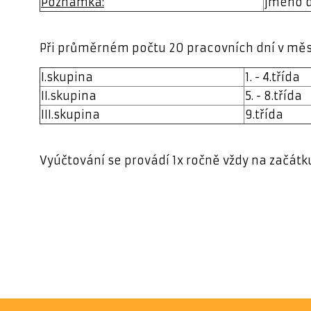
Poznámka:
jméno d
Při průměrném počtu 20 pracovních dní v měsíc
I.skupina
1. - 4.třída
II.skupina
5. - 8.třída
III.skupina
9.třída
Vyúčtování se provádí 1x ročně vždy na začátku