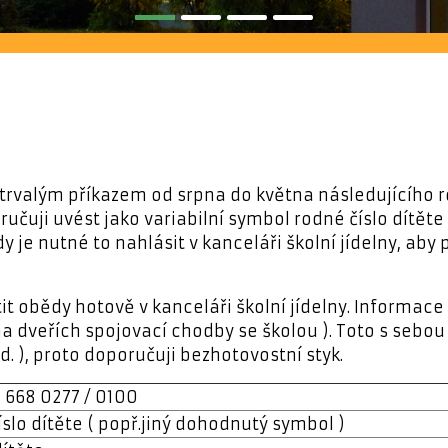
rvalým příkazem od srpna do května následujícího rok
učuji uvést jako variabilní symbol rodné číslo dítět
e nutné to nahlásit v kanceláři školní jídelny, aby 
t obědy hotově v kanceláři školní jídelny. Informace 
na dveřích spojovací chodby se školou ). Toto s sebo
 ), proto doporučuji bezhotovostní styk.
 668 0277 / 0100
íslo dítěte ( popř.jiný dohodnutý symbol )