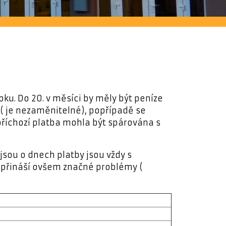
u. Do 20. v měsíci by měly být peníze
e ( je nezaměnitelné), popřípadě se
příchozí platba mohla být spárována s
jsou o dnech platby jsou vždy s
u přináší ovšem značné problémy (