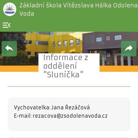
Základní škola Vítězslava Hálka Odolena
Voda
menu_open
Informace z
oddělení
"Sluníčka"
Vychovatelka
: Jana Řezáčová
E-mail:
rezacova@zsodolenavoda.cz