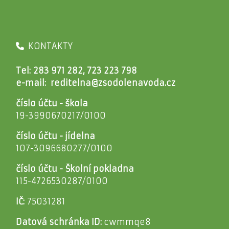
KONTAKTY
Tel: 283 971 282, 723 223 798
e-mail:
reditelna@zsodolenavoda.cz
číslo účtu - škola
19-3990670217/0100
číslo účtu - jídelna
107-3096680277/0100
číslo účtu - Školní pokladna
115-4726530287/0100
IČ:
75031281
Datová schránka ID:
cwmmqe8