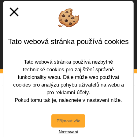
close
Tato webová stránka používá cookies
Tato webová stránka používá nezbytné
technické cookies pro zajištění správné
funkcionality webu. Dále může web používat
Prohlášení o přístupnosti
Mapa webu
Cookies
cookies pro analýzu pohybu uživatelů na webu a
pro reklamní účely.
Copyright © 2017 - 2026 Základní škola
Vítězslava Hálka Odolena Voda &
Pokud tomu tak je, naleznete v nastavení níže.
Vitalex Group
- Tvorba školních webů
Postaveno ve službě
VlastníŠkolníWeb.cz
Přijmout vše
| Na redakčním
Nastavení
systému
Vitalex CMS