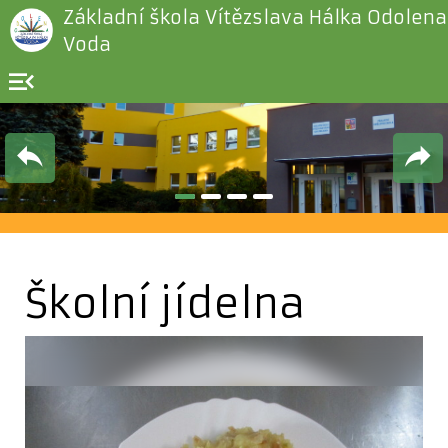
Základní škola Vítězslava Hálka Odolena
Voda
menu_open
Školní jídelna