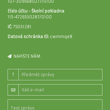
107-3096680277/0100
číslo účtu - Školní pokladna
115-4726530287/0100
IČ:
75031281
Datová schránka ID:
cwmmqe8
NAPIŠTE NÁM
T