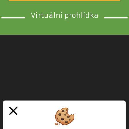
Virtuální prohlídka
close