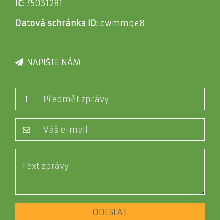
IČ:
75031281
Datová schránka ID:
cwmmqe8
NAPIŠTE NÁM
T
ODESLAT