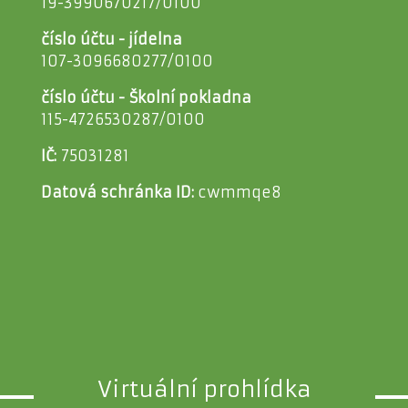
19-3990670217/0100
číslo účtu - jídelna
107-3096680277/0100
číslo účtu - Školní pokladna
115-4726530287/0100
IČ:
75031281
Datová schránka ID:
cwmmqe8
Virtuální prohlídka