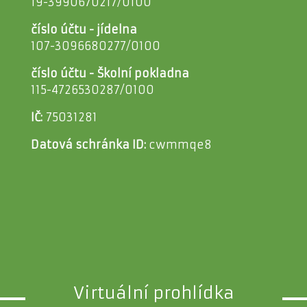
19-3990670217/0100
číslo účtu - jídelna
107-3096680277/0100
číslo účtu - Školní pokladna
115-4726530287/0100
IČ:
75031281
Datová schránka ID:
cwmmqe8
Virtuální prohlídka