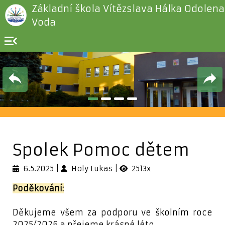
Základní škola Vítězslava Hálka Odolena
Voda
menu_open
Spolek Pomoc dětem
6.5.2025
Holy Lukas
2513x
Poděkování:
Děkujeme všem za podporu ve školním roce
2025/2026 a přejeme krásné léto.