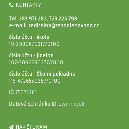
KONTAKTY
Tel: 283 971 282, 723 223 798
e-mail:
reditelna@zsodolenavoda.cz
číslo účtu - škola
19-3990670217/0100
číslo účtu - jídelna
107-3096680277/0100
číslo účtu - Školní pokladna
115-4726530287/0100
IČ:
75031281
Datová schránka ID:
cwmmqe8
NAPIŠTE NÁM