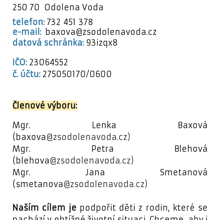
250 70
Odolena Voda
telefon:
732 451 378
e-mail:
baxova
@zsodolenavoda.cz
datová schránka:
93izqx8
IČO:
23064552
č. účtu:
275050170/0600
Členové výboru:
Mgr. Lenka Baxová
(baxova
@zsodolenavoda.cz)
Mgr. Petra Blehová
(blehova
@zsodolenavoda.cz)
Mgr. Jana Smetanová
(smetanova
@zsodolenavoda.cz)
Naším cílem je
podpořit děti z rodin, které se
nachází v obtížné životní situaci. Chceme, aby
i