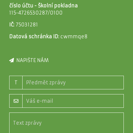
číslo účtu - Školní pokladna
115-4726530287/0100
IČ:
75031281
Datová schránka ID:
cwmmqe8
NAPIŠTE NÁM
T