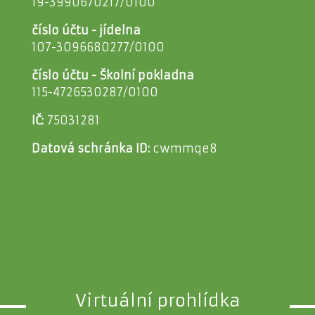
19-3990670217/0100
číslo účtu - jídelna
107-3096680277/0100
číslo účtu - Školní pokladna
115-4726530287/0100
IČ:
75031281
Datová schránka ID:
cwmmqe8
Virtuální prohlídka