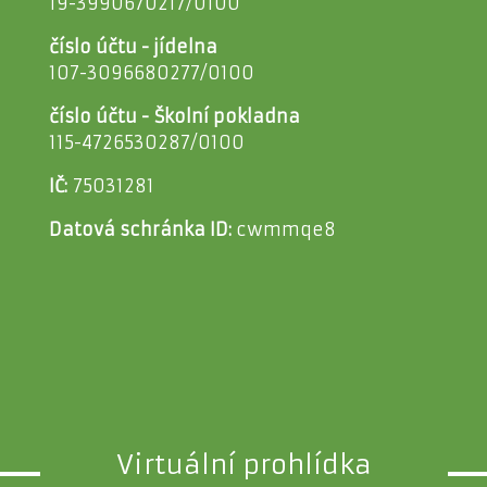
19-3990670217/0100
číslo účtu - jídelna
107-3096680277/0100
číslo účtu - Školní pokladna
115-4726530287/0100
IČ:
75031281
Datová schránka ID:
cwmmqe8
Virtuální prohlídka