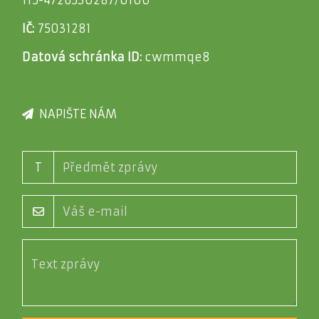
115-4726530287/0100
IČ:
75031281
Datová schránka ID:
cwmmqe8
NAPIŠTE NÁM
T