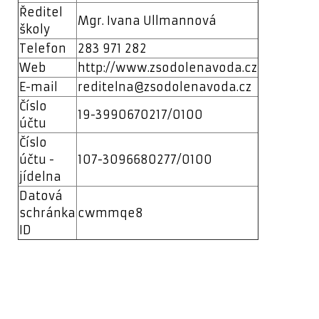
Ředitel
Mgr. Ivana Ullmannová
školy
Telefon
283 971 282
Web
http://www.zsodolenavoda.cz
E-mail
reditelna@zsodolenavoda.cz
Číslo
19-3990670217/0100
účtu
Číslo
účtu -
107-3096680277/0100
jídelna
Datová
schránka
cwmmqe8
ID