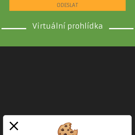
ODESLAT
Virtuální prohlídka
close